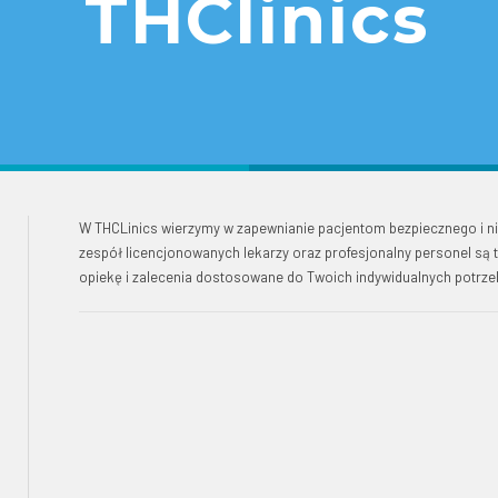
THClinics
W THCLinics wierzymy w zapewnianie pacjentom bezpiecznego i 
zespół licencjonowanych lekarzy oraz profesjonalny personel są t
opiekę i zalecenia dostosowane do Twoich indywidualnych potrze