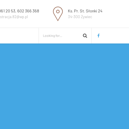
861 20 53, 602 366 368
Ks. Pr. St. Słonki 24
estracja.82@wp.pl
34-300 Żywiec