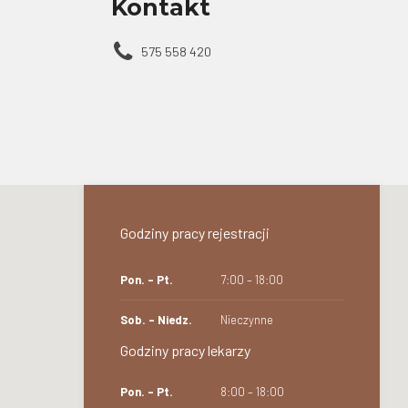
Kontakt
575 558 420
Godziny pracy rejestracji
Pon. – Pt.
7:00 – 18:00
Sob. – Niedz.
Nieczynne
Godziny pracy lekarzy
Pon. – Pt.
8:00 – 18:00