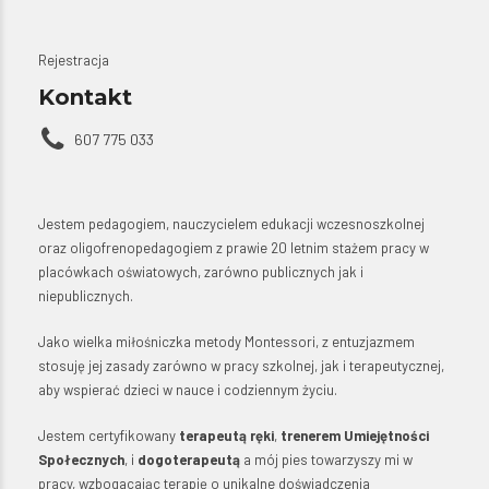
Rejestracja
Kontakt
607 775 033
Jestem pedagogiem, nauczycielem edukacji wczesnoszkolnej
oraz oligofrenopedagogiem z prawie 20 letnim stażem pracy w
placówkach oświatowych, zarówno publicznych jak i
niepublicznych.
Jako wielka miłośniczka metody Montessori, z entuzjazmem
stosuję jej zasady zarówno w pracy szkolnej, jak i terapeutycznej,
aby wspierać dzieci w nauce i codziennym życiu.
Jestem certyfikowany
terapeutą ręki
,
trenerem Umiejętności
Społecznych
, i
dogoterapeutą
a mój pies towarzyszy mi w
pracy, wzbogacając terapię o unikalne doświadczenia