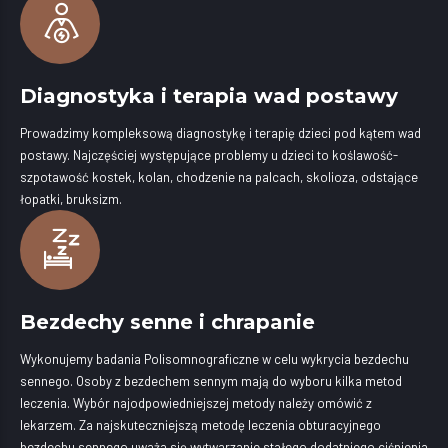
Diagnostyka i terapia wad postawy
Prowadzimy kompleksową diagnostykę i terapię dzieci pod kątem wad
postawy. Najczęściej występujące problemy u dzieci to koślawość-
szpotawość kostek, kolan, chodzenie na palcach, skolioza, odstające
łopatki, bruksizm.
Bezdechy senne i chrapanie
Wykonujemy badania Polisomnograficzne w celu wykrycia bezdechu
sennego. Osoby z bezdechem sennym mają do wyboru kilka metod
leczenia. Wybór najodpowiedniejszej metody należy omówić z
lekarzem. Za najskuteczniejszą metodę leczenia obturacyjnego
bezdechu sennego uważa się wytwarzanie stałego dodatniego ciśnienia